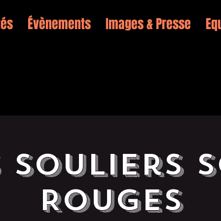
tés
Évènements
Images & Presse
Eq
 Souliers 
Rouges