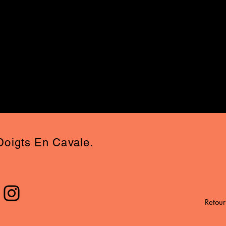
Doigts En Cavale.
Retour