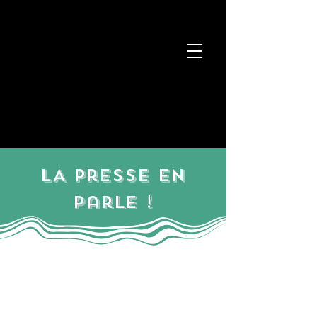
LA presse en
parle !