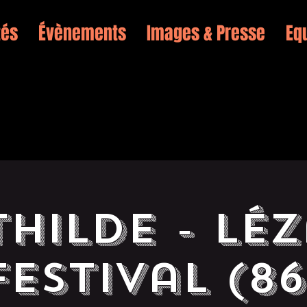
tés
Évènements
Images & Presse
Eq
HILDE - Lé
Festival (86