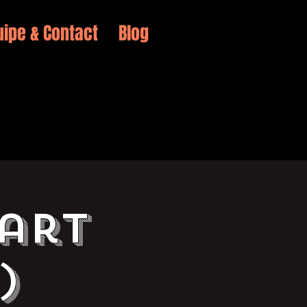
uipe & Contact
Blog
zart
)