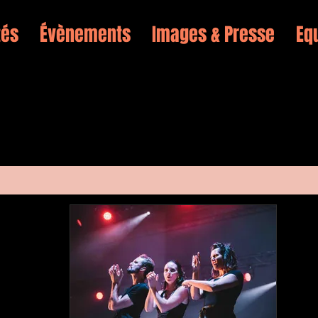
tés
Évènements
Images & Presse
Eq