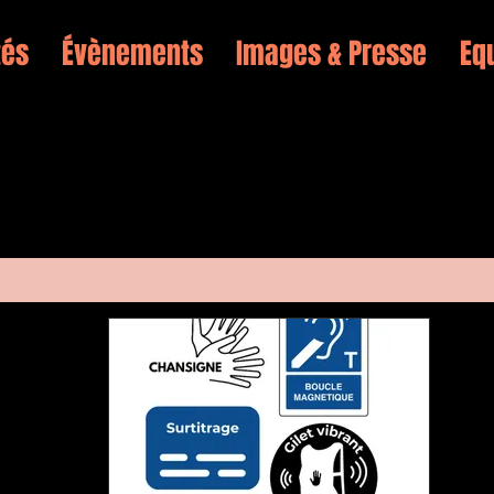
tés
Évènements
Images & Presse
Eq